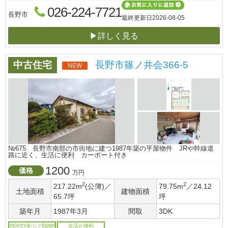
026-224-7721
長野市
最終更新日
2026-08-05
▶詳しく見る
中古住宅
長野市篠ノ井会366-5
NEW
№675 長野市南部の市街地に建つ1987年築の平屋物件 JRや幹線道
路に近く、生活に便利 カーポート付き
1200
価格
万円
2
2
217.22m
(公簿)／
79.75m
／24.12
土地面積
建物面積
65.7坪
坪
築年月
1987年3月
間取
3DK
市町村空き家バンク登録物件
生活が便利