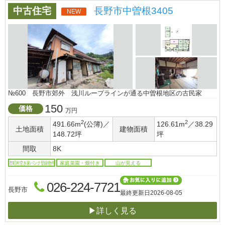
中古住宅
長野市中曽根3405
NEW
№600 長野市郊外 浅川ループラインが通る中曽根地区の古民家
150
価格
万円
2
2
491.66m
(公簿)／
126.61m
／38.29
土地面積
建物面積
148.72坪
坪
間取
8K
市町村空き家バンク登録物件
家庭菜園・畑付き
山が見える
026-224-7721
長野市
最終更新日
2026-08-05
▶詳しく見る