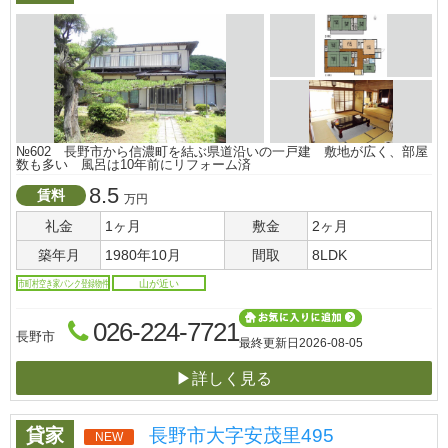
№602 長野市から信濃町を結ぶ県道沿いの一戸建 敷地が広く、部屋
数も多い 風呂は10年前にリフォーム済
8.5
賃料
万円
礼金
1ヶ月
敷金
2ヶ月
築年月
1980年10月
間取
8LDK
市町村空き家バンク登録物件
山が近い
026-224-7721
長野市
最終更新日
2026-08-05
▶詳しく見る
貸家
長野市大字安茂里495
NEW