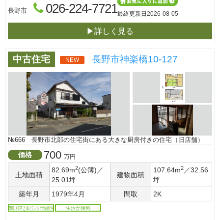
026-224-7721
長野市
最終更新日
2026-08-05
▶詳しく見る
中古住宅
長野市神楽橋10-127
NEW
№666 長野市北部の住宅街にある大きな厨房付きの住宅（旧店舗）
700
価格
万円
2
2
82.69m
(公簿)／
107.64m
／32.56
土地面積
建物面積
25.01坪
坪
築年月
1979年4月
間取
2K
市町村空き家バンク登録物件
生活が便利