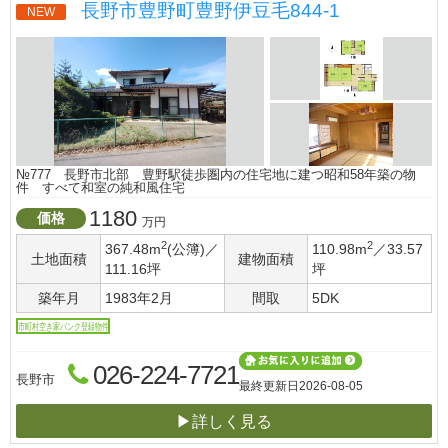
長野市豊野町豊野伊豆毛844-1
NEW
№777 長野市北部 豊野駅徒歩圏内の住宅地に建つ昭和58年築の物
件 すべて和室の純和風住宅
1180
価格
万円
2
2
367.48m
(公簿)／
110.98m
／33.57
土地面積
建物面積
111.16坪
坪
築年月
1983年2月
間取
5DK
市町村空き家バンク登録物件
026-224-7721
長野市
最終更新日
2026-08-05
▶詳しく見る