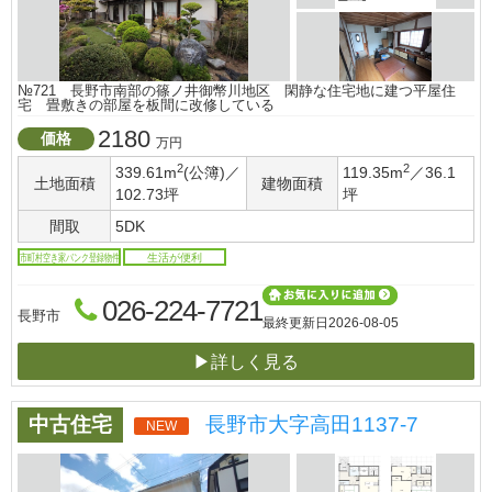
№721 長野市南部の篠ノ井御幣川地区 閑静な住宅地に建つ平屋住
宅 畳敷きの部屋を板間に改修している
2180
価格
万円
2
2
339.61m
(公簿)／
119.35m
／36.1
土地面積
建物面積
102.73坪
坪
間取
5DK
市町村空き家バンク登録物件
生活が便利
026-224-7721
長野市
最終更新日
2026-08-05
▶詳しく見る
中古住宅
長野市大字高田1137-7
NEW