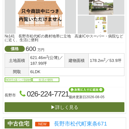
№141 長野市松代町の農村地帯に立地 高速ICやスーパー・病院など
に近く、生活に便利
600
価格
万円
2
621.46m
(公簿)／
2
土地面積
建物面積
178.2m
／53.9坪
187.99坪
間取
6LDK
市町村空き家バンク登録物件
生活が便利
026-224-7721
長野市
最終更新日
2026-08-05
▶詳しく見る
中古住宅
長野市松代町東条671
NEW