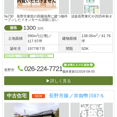
№730 長野市東部の田園地帯に建つ物件 須坂長野東ICや2025年秋オ
ープンしたイオンモール須坂に近い
1300
価格
万円
2
2
390m
(公簿)／
138.05m
／41.76
土地面積
建物面積
117.97坪
坪
築年月
1977年7月
間取
5DK
市町村空き家バンク登録物件
生活が便利
026-224-7721
長野市
最終更新日
2026-08-05
▶詳しく見る
中古住宅
長野市篠ノ井御幣川87-5
NEW