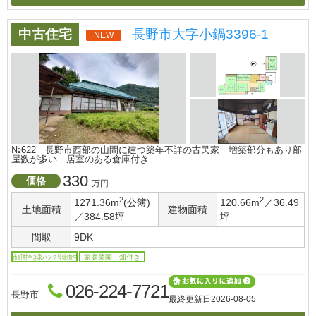
中古住宅
長野市大字小鍋3396-1
NEW
№622 長野市西部の山間に建つ築年不詳の古民家 増築部分もあり部
屋数が多い 居室のある倉庫付き
330
価格
万円
2
2
1271.36m
(公簿)
120.66m
／36.49
土地面積
建物面積
／384.58坪
坪
間取
9DK
市町村空き家バンク登録物件
家庭菜園・畑付き
026-224-7721
長野市
最終更新日
2026-08-05