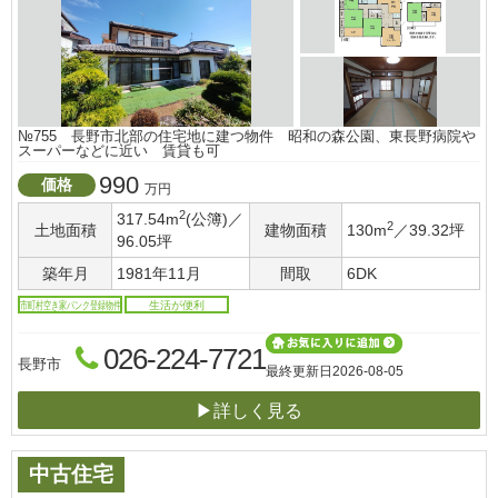
№755 長野市北部の住宅地に建つ物件 昭和の森公園、東長野病院や
スーパーなどに近い 賃貸も可
990
価格
万円
2
317.54m
(公簿)／
2
土地面積
建物面積
130m
／39.32坪
96.05坪
築年月
1981年11月
間取
6DK
市町村空き家バンク登録物件
生活が便利
026-224-7721
長野市
最終更新日
2026-08-05
▶詳しく見る
中古住宅