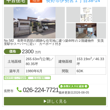
中古住宅
長野市伊勢宮１丁目38-14
NEW
No.582 長野市西部の閑静な住宅地に建つ築44年の２階建物件 安茂
里駅やスーパーに近い カーポート付き
2300
価格
万円
2
2
265.63m
(公簿)／
153.19m
／46.33
土地面積
建物面積
80.35坪
坪
築年月
1980年6月
間取
6DK
市町村空き家バンク登録物件
生活が便利
026-224-7721
長野市
最終更新日
2026-08-05
▶詳しく見る