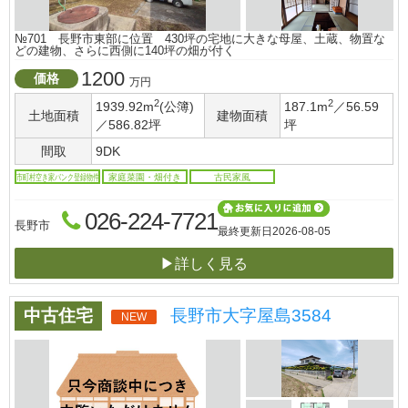
№701 長野市東部に位置 430坪の宅地に大きな母屋、土蔵、物置な
どの建物、さらに西側に140坪の畑が付く
1200
価格
万円
2
2
1939.92m
(公簿)
187.1m
／56.59
土地面積
建物面積
／586.82坪
坪
間取
9DK
市町村空き家バンク登録物件
家庭菜園・畑付き
古民家風
026-224-7721
長野市
最終更新日
2026-08-05
▶詳しく見る
中古住宅
長野市大字屋島3584
NEW