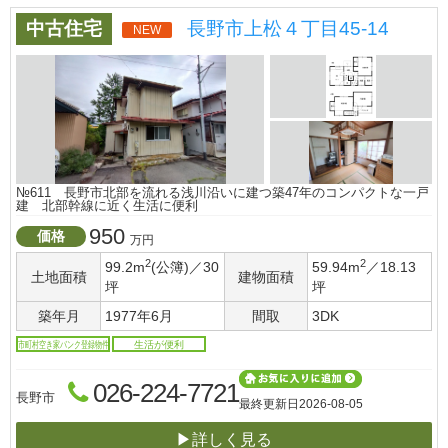
中古住宅
長野市上松４丁目45-14
NEW
№611 長野市北部を流れる浅川沿いに建つ築47年のコンパクトな一戸
建 北部幹線に近く生活に便利
950
価格
万円
2
2
99.2m
(公簿)／30
59.94m
／18.13
土地面積
建物面積
坪
坪
築年月
1977年6月
間取
3DK
市町村空き家バンク登録物件
生活が便利
026-224-7721
長野市
最終更新日
2026-08-05
▶詳しく見る