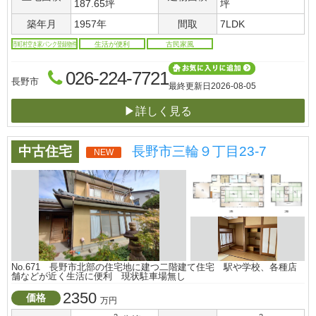
187.65坪
坪
築年月
1957年
間取
7LDK
市町村空き家バンク登録物件
生活が便利
古民家風
026-224-7721
長野市
最終更新日
2026-08-05
▶詳しく見る
中古住宅
長野市三輪９丁目23-7
NEW
No.671 長野市北部の住宅地に建つ二階建て住宅 駅や学校、各種店
舗などが近く生活に便利 現状駐車場無し
2350
価格
万円