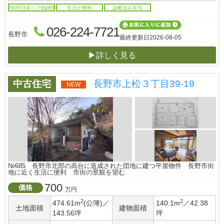
市町村空き家バンク登録物件
生活が便利
診断済み住宅
026-224-7721
長野市
最終更新日
2026-08-05
▶詳しく見る
中古住宅
長野市上松３丁目39-19
NEW
№685 長野市北部の高台に造成された団地に建つ平屋物件 長野市街
地に近く生活に便利 市街の景観を望む
700
価格
万円
2
2
474.61m
(公簿)／
140.1m
／42.38
土地面積
建物面積
143.56坪
坪