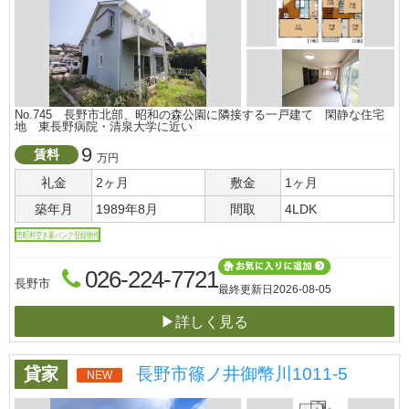
No.745 長野市北部、昭和の森公園に隣接する一戸建て 閑静な住宅
地 東長野病院・清泉大学に近い
9
賃料
万円
礼金
2ヶ月
敷金
1ヶ月
築年月
1989年8月
間取
4LDK
市町村空き家バンク登録物件
026-224-7721
長野市
最終更新日
2026-08-05
▶詳しく見る
貸家
長野市篠ノ井御幣川1011-5
NEW