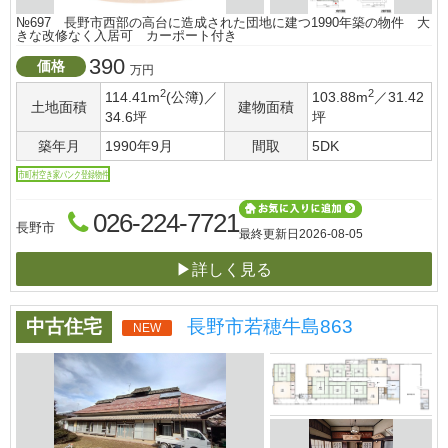
№697 長野市西部の高台に造成された団地に建つ1990年築の物件 大
きな改修なく入居可 カーポート付き
390
価格
万円
2
2
114.41m
(公簿)／
103.88m
／31.42
土地面積
建物面積
34.6坪
坪
築年月
1990年9月
間取
5DK
市町村空き家バンク登録物件
026-224-7721
長野市
最終更新日
2026-08-05
▶詳しく見る
中古住宅
長野市若穂牛島863
NEW