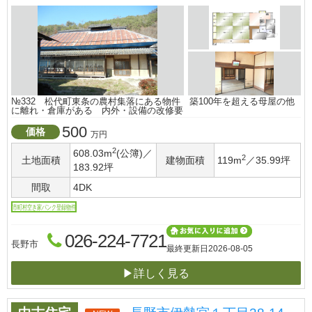
№332 松代町東条の農村集落にある物件 築100年を超える母屋の他
に離れ・倉庫がある 内外・設備の改修要
500
価格
万円
2
608.03m
(公簿)／
2
土地面積
建物面積
119m
／35.99坪
183.92坪
間取
4DK
市町村空き家バンク登録物件
026-224-7721
長野市
最終更新日
2026-08-05
▶詳しく見る