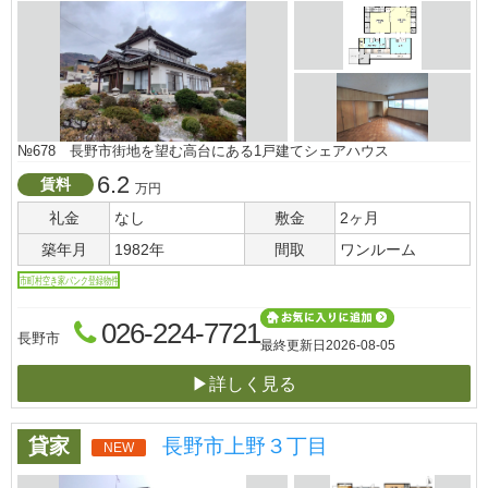
№678 長野市街地を望む高台にある1戸建てシェアハウス
6.2
賃料
万円
礼金
なし
敷金
2ヶ月
築年月
1982年
間取
ワンルーム
市町村空き家バンク登録物件
026-224-7721
長野市
最終更新日
2026-08-05
▶詳しく見る
貸家
長野市上野３丁目
NEW