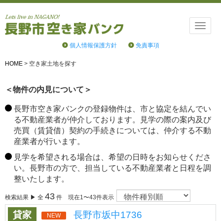
Toggle
naviga
個人情報保護方針
免責事項
HOME
>
空き家土地を探す
＜物件の内見について＞
長野市空き家バンクの登録物件は、市と協定を結んでい
る不動産業者が仲介しております。見学の際の案内及び
売買（賃貸借）契約の手続きについては、仲介する不動
産業者が行います。
見学を希望される場合は、希望の日時をお知らせくださ
い。長野市の方で、担当している不動産業者と日程を調
整いたします。
43
検索結果 ▶ 全
件 現在1〜43件表示
貸家
長野市坂中1736
NEW