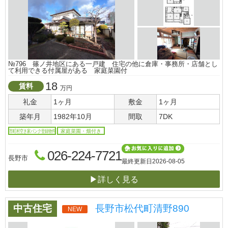
№796 篠ノ井地区にある一戸建 住宅の他に倉庫・事務所・店舗とし
て利用できる付属屋がある 家庭菜園付
18
賃料
万円
礼金
1ヶ月
敷金
1ヶ月
築年月
1982年10月
間取
7DK
市町村空き家バンク登録物件
家庭菜園・畑付き
026-224-7721
長野市
最終更新日
2026-08-05
▶詳しく見る
中古住宅
長野市松代町清野890
NEW