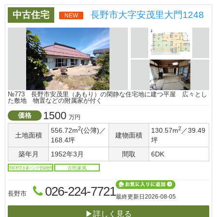
中古住宅
長野市大字安茂里大門1248
NEW
№773 長野市安茂里（あもり）の閑静な住宅地に建つ平屋 広々とし
た敷地 物置などの附属家が付く
1500
価格
万円
2
2
556.72m
(公簿)／
130.57m
／39.49
土地面積
建物面積
168.4坪
坪
築年月
1952年3月
間取
6DK
市町村空き家バンク登録物件
古民家風
026-224-7721
長野市
最終更新日
2026-08-05
▶詳しく見る