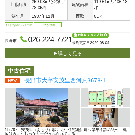
2
2
259.03m
(公簿)／
119.61m
／36.18
土地面積
建物面積
78.35坪
坪
築年月
1987年12月
間取
5DK
市町村空き家バンク登録物件
生活が便利
026-224-7721
長野市
最終更新日
2026-08-05
▶詳しく見る
中古住宅
長野市大字安茂里西河原3678-1
NEW
No.707 安茂里（あもり）駅に近い住宅地に建つ築年不詳の物件 建
物は古いがしっかり手が入れられている