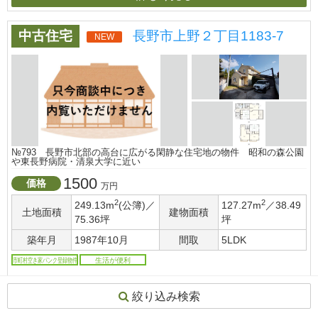
中古住宅
長野市上野２丁目1183-7
NEW
№793 長野市北部の高台に広がる閑静な住宅地の物件 昭和の森公園
や東長野病院・清泉大学に近い
1500
価格
万円
2
2
249.13m
(公簿)／
127.27m
／38.49
土地面積
建物面積
75.36坪
坪
築年月
1987年10月
間取
5LDK
市町村空き家バンク登録物件
生活が便利
026-224-7721
絞り込み検索
長野市
最終更新日
2026-08-05