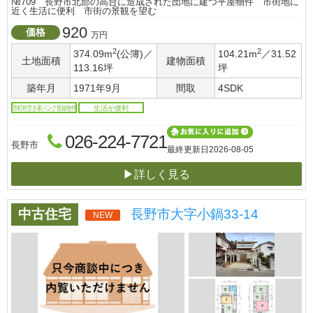
№709 長野市北部の高台に造成された団地に建つ平屋物件 市街地に
近く生活に便利 市街の景観を望む
920
価格
万円
2
2
374.09m
(公簿)／
104.21m
／31.52
土地面積
建物面積
113.16坪
坪
築年月
1971年9月
間取
4SDK
市町村空き家バンク登録物件
生活が便利
026-224-7721
長野市
最終更新日
2026-08-05
▶詳しく見る
中古住宅
長野市大字小鍋33-14
NEW