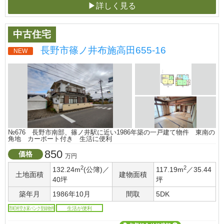
▶詳しく見る
中古住宅
長野市篠ノ井布施高田655-16
NEW
№676 長野市南部、篠ノ井駅に近い1986年築の一戸建て物件 東南の
角地 カーポート付き 生活に便利
850
価格
万円
2
2
132.24m
(公簿)／
117.19m
／35.44
土地面積
建物面積
40坪
坪
築年月
1986年10月
間取
5DK
市町村空き家バンク登録物件
生活が便利