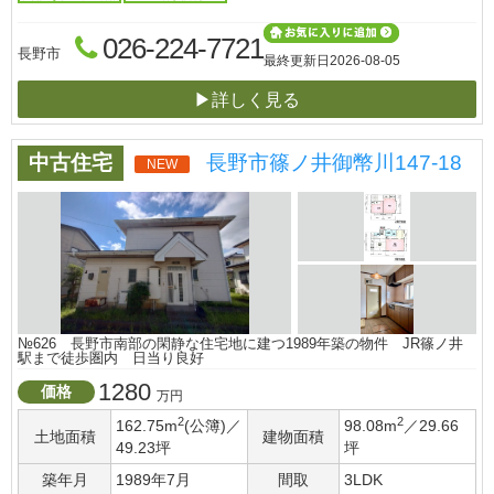
026-224-7721
長野市
最終更新日
2026-08-05
▶詳しく見る
中古住宅
長野市篠ノ井御幣川147-18
NEW
№626 長野市南部の閑静な住宅地に建つ1989年築の物件 JR篠ノ井
駅まで徒歩圏内 日当り良好
1280
価格
万円
2
2
162.75m
(公簿)／
98.08m
／29.66
土地面積
建物面積
49.23坪
坪
築年月
1989年7月
間取
3LDK