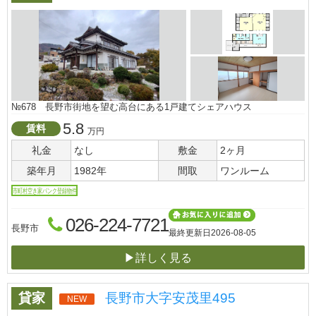
№678 長野市街地を望む高台にある1戸建てシェアハウス
5.8
賃料
万円
礼金
なし
敷金
2ヶ月
築年月
1982年
間取
ワンルーム
市町村空き家バンク登録物件
026-224-7721
長野市
最終更新日
2026-08-05
▶詳しく見る
貸家
長野市大字安茂里495
NEW