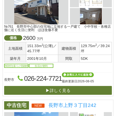
№761 長野市中心部の住宅地に立地する一戸建て 小中学校・各種店
舗に近く生活に便利 ほぼ改修不要
2600
価格
万円
2
2
151.33m
(公簿)／
129.75m
／39.24
土地面積
建物面積
45.77坪
坪
築年月
2001年10月
間取
5DK
市町村空き家バンク登録物件
生活が便利
026-224-7721
長野市
最終更新日
2026-08-05
▶詳しく見る
中古住宅
長野市上野３丁目242
NEW