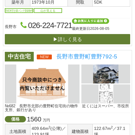
築年月
1973年10月
間取
5DK
市町村空き家バンク登録物件
山が見える
026-224-7721
長野市
最終更新日
2026-08-05
▶詳しく見る
中古住宅
長野市豊野町豊野792-5
NEW
№682 長野市北部の豊野町住宅街の物件 近くにはスーパー、市役所
支所、銀行があり
1560
価格
万円
2
2
409.64m
(公簿)／
122.67m
／37.1
土地面積
建物面積
123.91坪
坪