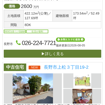
2600
価格
万円
2
2
422.12m
(公簿)／
173.54m
／52.49
土地面積
建物面積
127.69坪
坪
間取
8DK
市町村空き家バンク登録物件
生活が便利
026-224-7721
長野市
最終更新日
2026-08-05
▶詳しく見る
中古住宅
長野市上松３丁目19-2
NEW