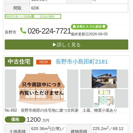
間取
6DK
市町村空き家バンク登録物件
生活が便利
026-224-7721
長野市
最終更新日
2026-08-05
▶詳しく見る
中古住宅
長野市小島田町2181
NEW
No.692 長野市南部の住宅地に建つ古民家 土蔵、物置小屋あり
1200
価格
万円
2
2
620.36m
(公簿)／
225.2m
／68.12
土地面積
建物面積