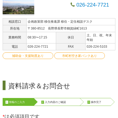
026-224-7721
相談窓口
企画政策部 移住推進課 移住・定住相談デスク
所在地
〒380-8512 長野県長野市鶴賀緑町1613
土、日、祝、年末
業務時間
08:30〜17:15
休日
年始
電話
026-224-7721
FAX
026-224-5103
補助金・支援制度あり
市町村空き家バンクあり
資料請求＆お問合せ
1
情報のご入力
2
入力内容のご確認
3
操作完了
*
は必須項目です