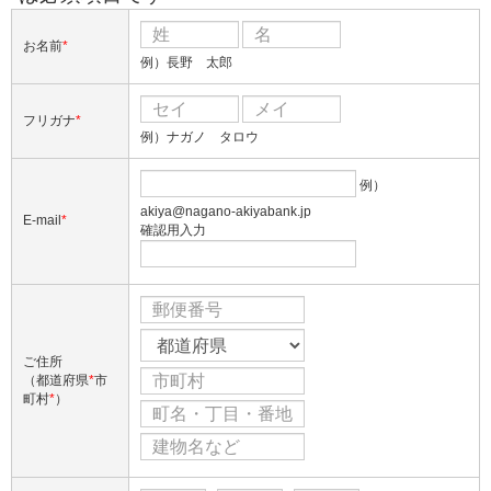
お名前
*
例）長野 太郎
フリガナ
*
例）ナガノ タロウ
例）
akiya@nagano-akiyabank.jp
E-mail
*
確認用入力
ご住所
（都道府県
*
市
町村
*
）