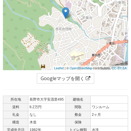
Leaflet
| ©
OpenStreetMap
contributors,
CC-BY-SA
Googleマップを開く
所在地
長野市大字安茂里495
建物名
賃料
6.2万円
間取
ワンルーム
礼金
なし
敷金
2ヶ月
構造
木造
保険
完成年月日
1982年
トイレ種類
水洗