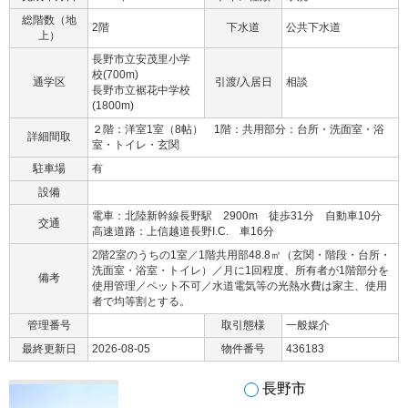
総階数（地
2階
下水道
公共下水道
上）
長野市立安茂里小学
校(700m)
通学区
引渡/入居日
相談
長野市立裾花中学校
(1800m)
２階：洋室1室（8帖） 1階：共用部分：台所・洗面室・浴
詳細間取
室・トイレ・玄関
駐車場
有
設備
電車：北陸新幹線長野駅 2900m 徒歩31分 自動車10分
交通
高速道路：上信越道長野I.C. 車16分
2階2室のうちの1室／1階共用部48.8㎡（玄関・階段・台所・
洗面室・浴室・トイレ）／月に1回程度、所有者が1階部分を
備考
使用管理／ペット不可／水道電気等の光熱水費は家主、使用
者で均等割とする。
管理番号
取引態様
一般媒介
最終更新日
2026-08-05
物件番号
436183
長野市