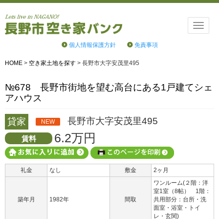
Toggle
naviga
個人情報保護方針
免責事項
HOME
>
空き家土地を探す
>
長野市大字安茂里495
№678 長野市街地を望む高台にある1戸建てシェ
アハウス
長野市大字安茂里495
貸家
NEW
6.2万円
賃料
礼金
なし
敷金
2ヶ月
ワンルーム(２階：洋
室1室（8帖） 1階：
築年月
1982年
間取
共用部分：台所・洗
面室・浴室・トイ
レ・玄関)