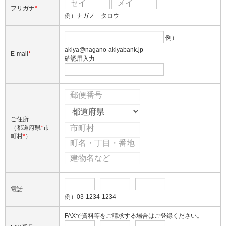
フリガナ
*
例）ナガノ タロウ
例）
akiya@nagano-akiyabank.jp
E-mail
*
確認用入力
ご住所
（都道府県
*
市
町村
*
）
-
-
電話
例）03-1234-1234
FAXで資料等をご請求する場合はご登録ください。