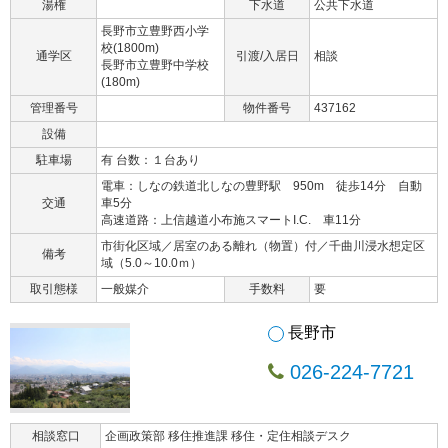
湯権
下水道
公共下水道
長野市立豊野西小学
校(1800m)
通学区
引渡/入居日
相談
長野市立豊野中学校
(180m)
管理番号
物件番号
437162
設備
駐車場
有 台数：１台あり
電車：しなの鉄道北しなの豊野駅 950m 徒歩14分 自動
交通
車5分
高速道路：上信越道小布施スマートI.C. 車11分
市街化区域／居室のある離れ（物置）付／千曲川浸水想定区
備考
域（5.0～10.0ｍ）
取引態様
一般媒介
手数料
要
長野市
026-224-7721
相談窓口
企画政策部 移住推進課 移住・定住相談デスク