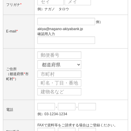
フリガナ
*
例）ナガノ タロウ
例）
akiya@nagano-akiyabank.jp
E-mail
*
確認用入力
ご住所
（都道府県
*
市
町村
*
）
-
-
電話
例）03-1234-1234
FAXで資料等をご請求する場合はご登録ください。