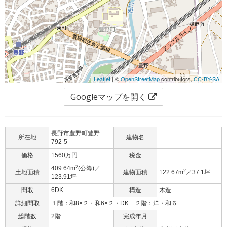
Leaflet
| ©
OpenStreetMap
contributors,
CC-BY-SA
Googleマップを開く
長野市豊野町豊野
所在地
建物名
792-5
価格
1560万円
税金
2
409.64m
(公簿)／
2
土地面積
建物面積
122.67m
／37.1坪
123.91坪
間取
6DK
構造
木造
詳細間取
１階：和8×２・和6×２・DK ２階：洋・和６
総階数
2階
完成年月