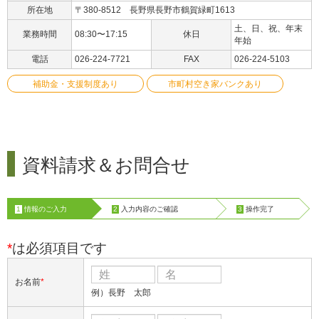
所在地
〒380-8512 長野県長野市鶴賀緑町1613
土、日、祝、年末
業務時間
08:30〜17:15
休日
年始
電話
026-224-7721
FAX
026-224-5103
補助金・支援制度あり
市町村空き家バンクあり
資料請求＆お問合せ
1
情報のご入力
2
入力内容のご確認
3
操作完了
*
は必須項目です
お名前
*
例）長野 太郎