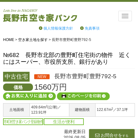
Toggle
naviga
個人情報保護方針
免責事項
HOME
>
空き家土地を探す
>
長野市豊野町豊野792-5
№682 長野市北部の豊野町住宅街の物件 近く
にはスーパー、市役所支所、銀行があり
長野市豊野町豊野792-5
中古住宅
NEW
1560万円
価格
2
409.64m
(公簿)／
2
土地面積
建物面積
122.67m
／37.1坪
123.91坪
市町村空き家バンク登録物件
生活が便利
最終更新日
お問合せを
する
2026.08.05