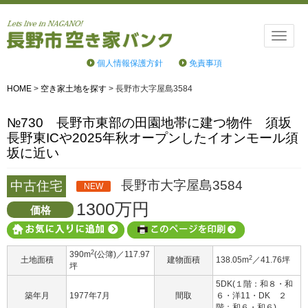
Toggle
naviga
個人情報保護方針
免責事項
HOME
>
空き家土地を探す
>
長野市大字屋島3584
№730 長野市東部の田園地帯に建つ物件 須坂
長野東ICや2025年秋オープンしたイオンモール須
坂に近い
長野市大字屋島3584
中古住宅
NEW
1300万円
価格
2
390m
(公簿)／117.97
2
土地面積
建物面積
138.05m
／41.76坪
坪
5DK(１階：和８・和
築年月
1977年7月
間取
６・洋11・DK ２
階：和６・和６)