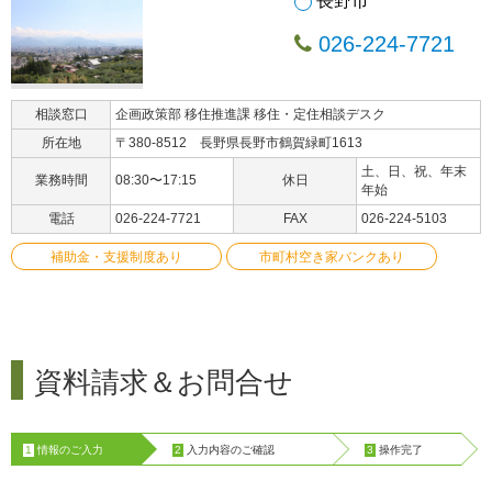
長野市
026-224-7721
相談窓口
企画政策部 移住推進課 移住・定住相談デスク
所在地
〒380-8512 長野県長野市鶴賀緑町1613
土、日、祝、年末
業務時間
08:30〜17:15
休日
年始
電話
026-224-7721
FAX
026-224-5103
補助金・支援制度あり
市町村空き家バンクあり
資料請求＆お問合せ
1
情報のご入力
2
入力内容のご確認
3
操作完了