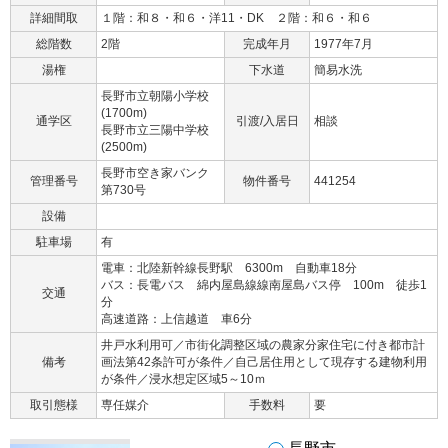
詳細間取
１階：和８・和６・洋11・DK ２階：和６・和６
総階数
2階
完成年月
1977年7月
湯権
下水道
簡易水洗
長野市立朝陽小学校
(1700m)
通学区
引渡/入居日
相談
長野市立三陽中学校
(2500m)
長野市空き家バンク
管理番号
物件番号
441254
第730号
設備
駐車場
有
電車：北陸新幹線長野駅 6300m 自動車18分
バス：長電バス 綿内屋島線線南屋島バス停 100m 徒歩1
交通
分
高速道路：上信越道 車6分
井戸水利用可／市街化調整区域の農家分家住宅に付き都市計
備考
画法第42条許可が条件／自己居住用として現存する建物利用
が条件／浸水想定区域5～10ｍ
取引態様
専任媒介
手数料
要