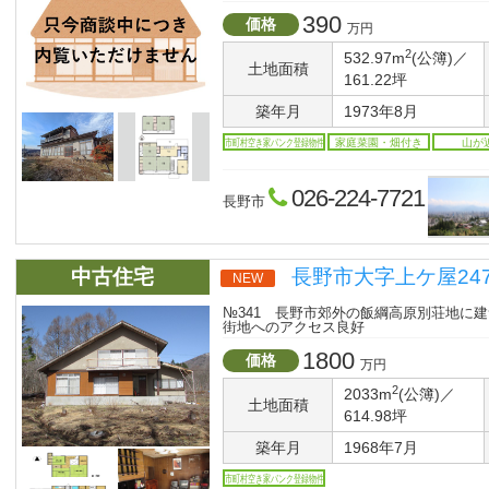
390
価格
万円
2
532.97m
(公簿)／
土地面積
161.22坪
築年月
1973年8月
市町村空き家バンク登録物件
家庭菜園・畑付き
山が
026-224-7721
長野市
中古住宅
長野市大字上ケ屋2471
NEW
№341 長野市郊外の飯綱高原別荘地に
街地へのアクセス良好
1800
価格
万円
2
2033m
(公簿)／
土地面積
614.98坪
築年月
1968年7月
市町村空き家バンク登録物件