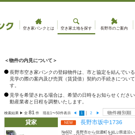
空き家バンクとは
空き家土地を探す
長野市のご案内
＜物件の内見について＞
長野市空き家バンクの登録物件は、市と協定を結んでいる
見学の際の案内及び売買（賃貸借）契約の手続きについて
す。
見学を希望される場合は、希望の日時をお知らせください
動産業者と日程を調整いたします。
81
検索結果 ▶ 全
件 現在1〜50件表示
◀
1
│
2
▶
貸家
長野市坂中1736
NEW
№602 長野市から信濃町を結ぶ県道