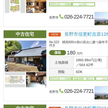
市町村空き家バンク登録物件
山が近い
026-224-7721
長野市
中古住宅
長野市信更町吉原126
NEW
No.523 標高600ｍ程の高台に建つ築
付き
180
価格
万円
2
1865.88m
(公簿)
土地面積
／564.42坪
間取
6DK
市町村空き家バンク登録物件
家庭菜園・畑付き
山が
026-224-7721
長野市