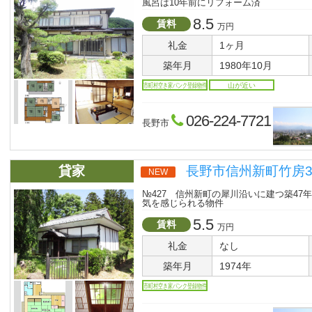
風呂は10年前にリフォーム済
8.5
賃料
万円
礼金
1ヶ月
築年月
1980年10月
市町村空き家バンク登録物件
山が近い
026-224-7721
長野市
貸家
長野市信州新町竹房31
NEW
№427 信州新町の犀川沿いに建つ築4
気を感じられる物件
5.5
賃料
万円
礼金
なし
築年月
1974年
市町村空き家バンク登録物件