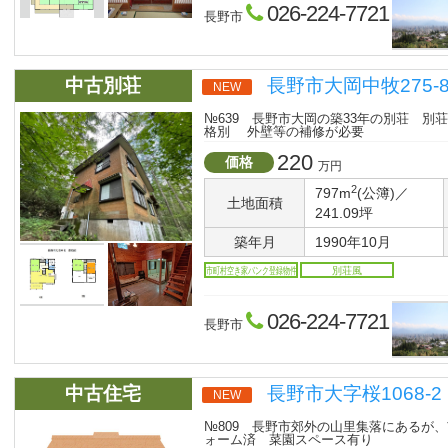
026-224-7721
長野市
中古別荘
長野市大岡中牧275-8
NEW
№639 長野市大岡の築33年の別荘 別
格別 外壁等の補修が必要
220
価格
万円
2
797m
(公簿)／
土地面積
241.09坪
築年月
1990年10月
市町村空き家バンク登録物件
別荘風
026-224-7721
長野市
中古住宅
長野市大字桜1068-2
NEW
№809 長野市郊外の山里集落にあるが
ォーム済 菜園スペース有り