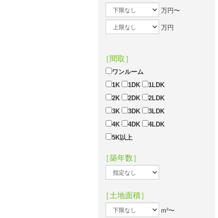
万円〜
万円
［間取］
ワンルーム
1K
1DK
1LDK
2K
2DK
2LDK
3K
3DK
3LDK
4K
4DK
4LDK
5K以上
［築年数］
［土地面積］
m²〜