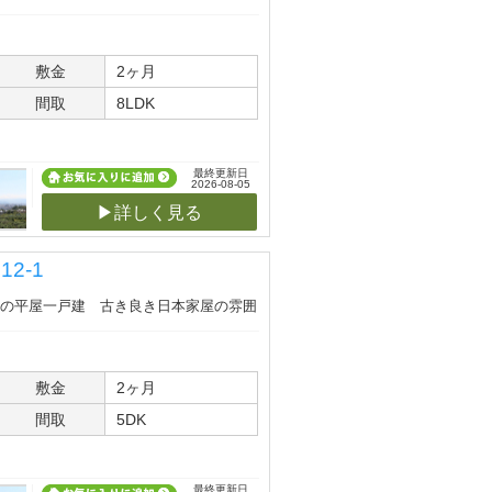
敷金
2ヶ月
間取
8LDK
最終更新日
2026-08-05
▶詳しく見る
2-1
7年の平屋一戸建 古き良き日本家屋の雰囲
敷金
2ヶ月
間取
5DK
最終更新日