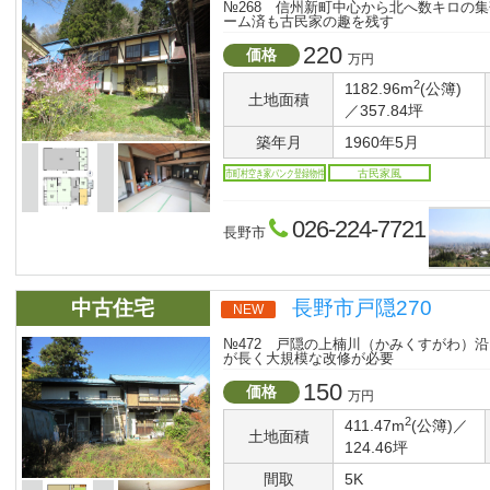
№268 信州新町中心から北へ数キロの
ーム済も古民家の趣を残す
220
価格
万円
2
1182.96m
(公簿)
土地面積
／357.84坪
築年月
1960年5月
市町村空き家バンク登録物件
古民家風
026-224-7721
長野市
中古住宅
長野市戸隠270
NEW
№472 戸隠の上楠川（かみくすがわ）
が長く大規模な改修が必要
150
価格
万円
2
411.47m
(公簿)／
土地面積
124.46坪
間取
5K