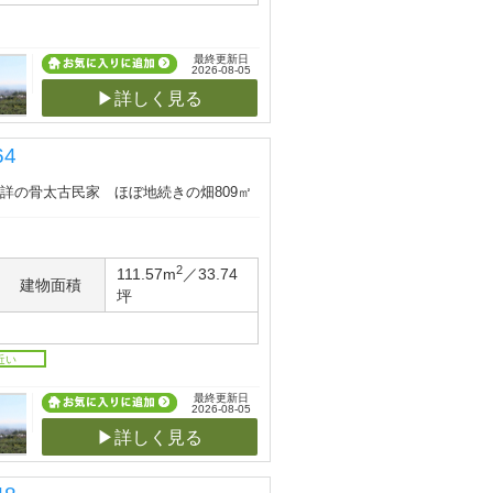
最終更新日
2026-08-05
▶詳しく見る
4
年不詳の骨太古民家 ほぼ地続きの畑809㎡
2
111.57m
／33.74
建物面積
坪
近い
最終更新日
2026-08-05
▶詳しく見る