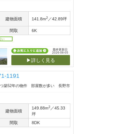
2
建物面積
141.8m
／42.89坪
間取
6K
近い
最終更新日
2026-08-05
▶詳しく見る
-1191
建つ築52年の物件 部屋数が多い 長野市
2
149.88m
／45.33
建物面積
坪
間取
8DK