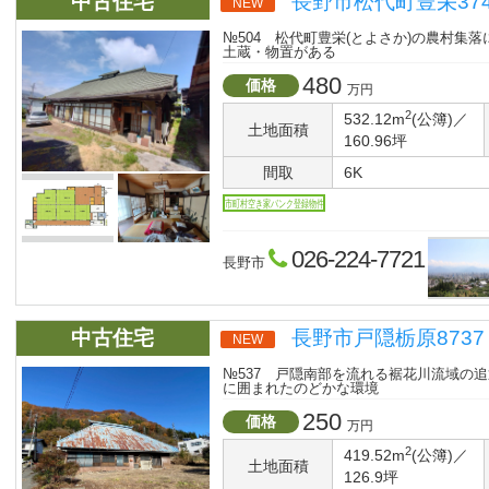
中古住宅
長野市松代町豊栄374
NEW
№504 松代町豊栄(とよさか)の農村集
土蔵・物置がある
480
価格
万円
2
532.12m
(公簿)／
土地面積
160.96坪
間取
6K
市町村空き家バンク登録物件
026-224-7721
長野市
中古住宅
長野市戸隠栃原8737
NEW
№537 戸隠南部を流れる裾花川流域の
に囲まれたのどかな環境
250
価格
万円
2
419.52m
(公簿)／
土地面積
126.9坪