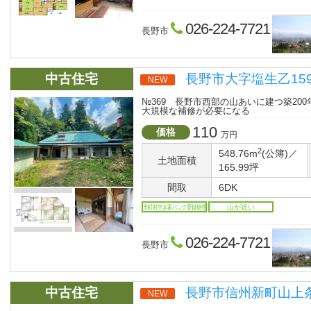
026-224-7721
長野市
中古住宅
長野市大字塩生乙159
NEW
№369 長野市西部の山あいに建つ築20
大規模な補修が必要になる
110
価格
万円
2
548.76m
(公簿)／
土地面積
165.99坪
間取
6DK
市町村空き家バンク登録物件
山が近い
026-224-7721
長野市
中古住宅
長野市信州新町山上条1
NEW