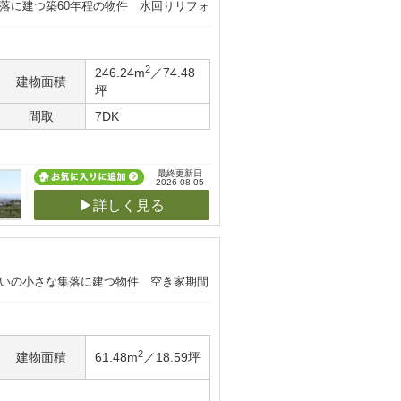
集落に建つ築60年程の物件 水回りリフォ
2
246.24m
／74.48
建物面積
坪
間取
7DK
最終更新日
2026-08-05
▶詳しく見る
沿いの小さな集落に建つ物件 空き家期間
2
建物面積
61.48m
／18.59坪