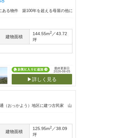
8
落にある物件 築100年を超える母屋の他に
2
144.55m
／43.72
建物面積
坪
最終更新日
2026-08-05
▶詳しく見る
追通（おっかよう）地区に建つ古民家 山
2
125.95m
／38.09
建物面積
坪