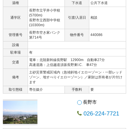
湯権
下水道
公共下水道
長野市立芋井小学校
(5700m)
通学区
引渡/入居日
相談
長野市立西部中学校
(10300m)
長野市空き家バンク
管理番号
物件番号
440086
第714号
設備
駐車場
有
電車：北陸新幹線長野駅 12900m 自動車27分
交通
高速道路：上信越道須坂長野東I.C. 車47分
土砂災害警戒区域内（急傾斜地イエローゾーン・一部レッド
備考
ゾーン、地すべりイエローゾーン）／家財は所有者が片付け
ます
取引態様
専任媒介
手数料
要
長野市
026-224-7721