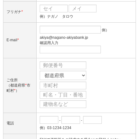
フリガナ
*
例）ナガノ タロウ
例）
akiya@nagano-akiyabank.jp
E-mail
*
確認用入力
ご住所
（都道府県
*
市
町村
*
）
-
-
電話
例）03-1234-1234