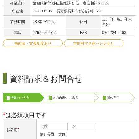
相談窓口
企画政策部 移住推進課 移住・定住相談デスク
所在地
〒380-8512 長野県長野市鶴賀緑町1613
土、日、祝、年末
業務時間
08:30〜17:15
休日
年始
電話
026-224-7721
FAX
026-224-5103
補助金・支援制度あり
市町村空き家バンクあり
資料請求＆お問合せ
1
情報のご入力
2
入力内容のご確認
3
操作完了
*
は必須項目です
お名前
*
例）長野 太郎