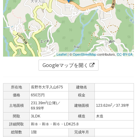
Leaflet
| ©
OpenStreetMap
contributors,
CC-BY-SA
Googleマップを開く
所在地
長野市大字入山675
建物名
価格
650万円
税金
2
231.39m
(公簿)／
2
土地面積
建物面積
123.62m
／37.39坪
69.99坪
間取
3LDK
構造
木造
詳細間取
和８・和８・和６・LDK25.8
総階数
1階
完成年月