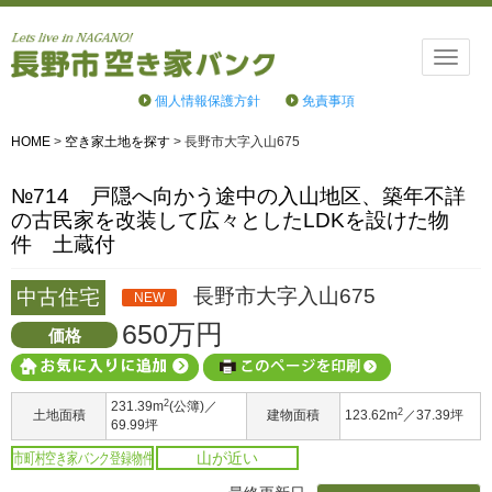
Toggle
naviga
個人情報保護方針
免責事項
HOME
>
空き家土地を探す
>
長野市大字入山675
№714 戸隠へ向かう途中の入山地区、築年不詳
の古民家を改装して広々としたLDKを設けた物
件 土蔵付
長野市大字入山675
中古住宅
NEW
650万円
価格
2
231.39m
(公簿)／
2
土地面積
建物面積
123.62m
／37.39坪
69.99坪
市町村空き家バンク登録物件
山が近い