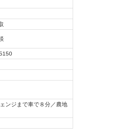
取
談
5150
ェンジまで車で８分／農地