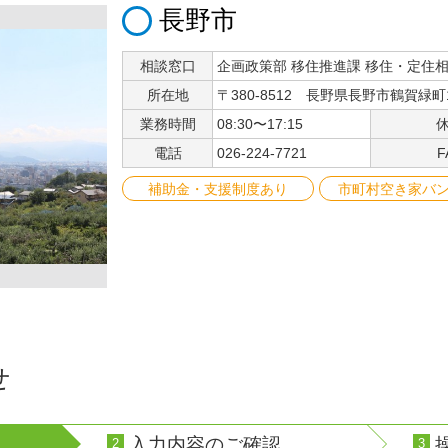
長野市
相談窓口
企画政策部 移住推進課 移住・定住
所在地
〒380-8512 長野県長野市鶴賀緑町1
業務時間
08:30〜17:15
電話
026-224-7721
F
補助金・支援制度あり
市町村空き家バ
せ
入力内容のご確認
2
3