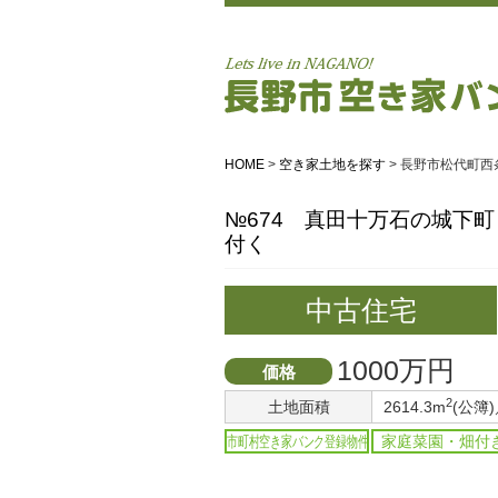
HOME
>
空き家土地を探す
>
長野市松代町西条
№674 真田十万石の城下町
付く
中古住宅
1000万円
価格
2
土地面積
2614.3m
(公簿)
市町村空き家バンク登録物件
家庭菜園・畑付