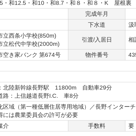
.5・和12.5・和10・和8.7・和８・和８・K 屋根裏
完成年月
下水道
汲
立西条小学校(850m)
引渡/入居日
相
立松代中学校(2000m)
市空き家バンク 第674号
物件番号
43
：北陸新幹線長野駅 11800m 自動車29分
道路：上信越道長野I.C. 車8分
化区域（第一種低層住居専用地域）／長野インターチ
得には農業委員会の許可が必要
媒介
手数料
要