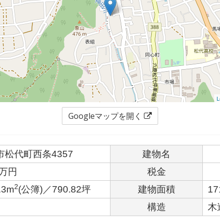
L
Googleマップを開く
市松代町西条4357
建物名
0万円
税金
2
.3m
(公簿)／790.82坪
建物面積
17
構造
木