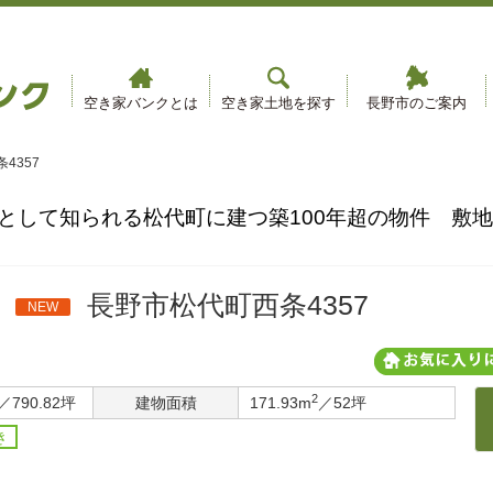
空き家バンクとは
空き家土地を探す
長野市のご案内
4357
として知られる松代町に建つ築100年超の物件 敷地
長野市松代町西条4357
NEW
2
／790.82坪
建物面積
171.93m
／52坪
き