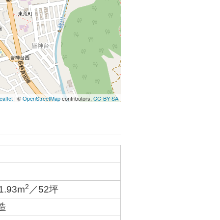
eaflet
| ©
OpenStreetMap
contributors,
CC-BY-SA
2
1.93m
／52坪
造