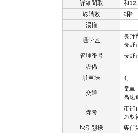
詳細間取
和12
総階数
2階
湯権
長野市
通学区
長野市
管理番号
長野
設備
駐車場
有
電車
交通
高速
市街
備考
の取
取引態様
専任