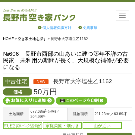
Toggle
naviga
個人情報保護方針
免責事項
HOME
>
空き家土地を探す
>
長野市大字塩生乙1162
№606 長野市西部の山あいに建つ築年不詳の古
民家 未利用の期間が長く、大規模な補修が必要
になる
長野市大字塩生乙1162
中古住宅
NEW
50万円
価格
2
677.68m
(公簿)／
2
土地面積
建物面積
211.23m
／63.89坪
204.99坪
市町村空き家バンク登録物件
家庭菜園・畑付き
山が近い