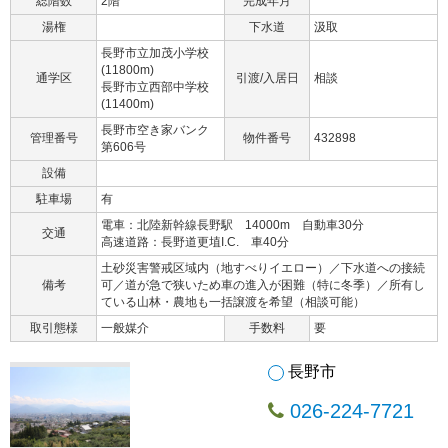
総階数
2階
完成年月
湯権
下水道
汲取
長野市立加茂小学校
(11800m)
通学区
引渡/入居日
相談
長野市立西部中学校
(11400m)
長野市空き家バンク
管理番号
物件番号
432898
第606号
設備
駐車場
有
電車：北陸新幹線長野駅 14000m 自動車30分
交通
高速道路：長野道更埴I.C. 車40分
土砂災害警戒区域内（地すべりイエロー）／下水道への接続
備考
可／道が急で狭いため車の進入が困難（特に冬季）／所有し
ている山林・農地も一括譲渡を希望（相談可能）
取引態様
一般媒介
手数料
要
長野市
026-224-7721