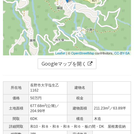
Leaflet
| ©
OpenStreetMap
contributors,
CC-BY-SA
Googleマップを開く
長野市大字塩生乙
所在地
建物名
1162
価格
50万円
税金
2
677.68m
(公簿)／
2
土地面積
建物面積
211.23m
／63.89坪
204.99坪
間取
6DK
構造
木造
詳細間取
和10・和８・和８・和８・和６・板の間・DK 屋根裏収納