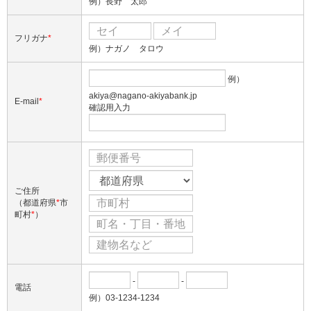
例）長野 太郎
フリガナ
*
例）ナガノ タロウ
例）
akiya@nagano-akiyabank.jp
E-mail
*
確認用入力
ご住所
（都道府県
*
市
町村
*
）
-
-
電話
例）03-1234-1234