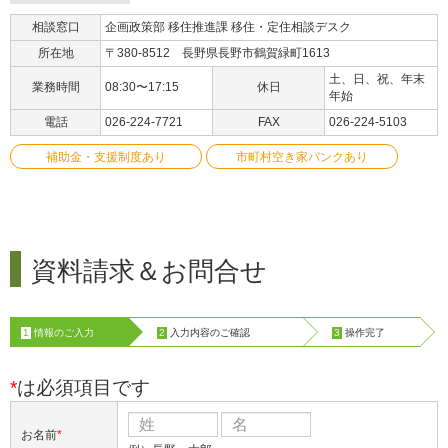
相談窓口
企画政策部 移住推進課 移住・定住相談デスク
所在地
〒380-8512 長野県長野市鶴賀緑町1613
土、日、祝、年末
業務時間
08:30〜17:15
休日
年始
電話
026-224-7721
FAX
026-224-5103
補助金・支援制度あり
市町村空き家バンクあり
資料請求＆お問合せ
1
情報のご入力
2
入力内容のご確認
3
操作完了
*
は必須項目です
お名前
*