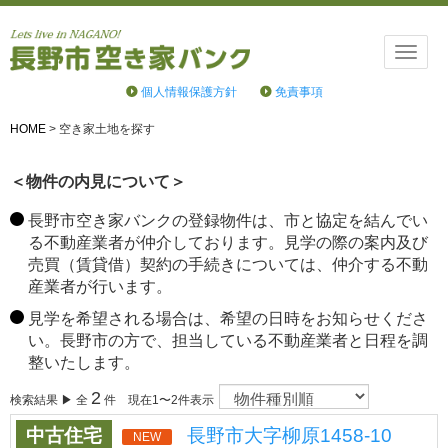
Toggle
naviga
個人情報保護方針
免責事項
HOME
>
空き家土地を探す
＜物件の内見について＞
長野市空き家バンクの登録物件は、市と協定を結んでい
る不動産業者が仲介しております。見学の際の案内及び
売買（賃貸借）契約の手続きについては、仲介する不動
産業者が行います。
見学を希望される場合は、希望の日時をお知らせくださ
い。長野市の方で、担当している不動産業者と日程を調
整いたします。
2
検索結果 ▶ 全
件 現在1〜2件表示
中古住宅
長野市大字柳原1458-10
NEW