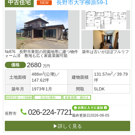
中古住宅
長野市大字柳原59-1
NEW
№876 長野市東部の田園地帯に建つ物件 築年は古いがほぼフルリフ
ォーム済 敷地も広く家庭菜園可能
2680
価格
万円
2
2
488m
(公簿)／
131.57m
／39.79
土地面積
建物面積
147.62坪
坪
築年月
1973年1月
間取
5LDK
市町村空き家バンク登録物件
生活が便利
家庭菜園・畑付き
026-224-7721
長野市
最終更新日
2026-08-05
▶詳しく見る