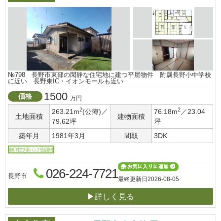
№798 長野市東部の閑静な住宅地に建つ平屋物件 附属長野小中学校
に近い 長野東IC・イオンモールも近い
1500
価格
万円
2
2
263.21m
(公簿)／
76.18m
／23.04
土地面積
建物面積
79.62坪
坪
築年月
1981年3月
間取
3DK
市町村空き家バンク登録物件
026-224-7721
長野市
最終更新日
2026-08-05
▶詳しく見る