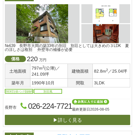
№639 長野市大岡の築33年の別荘 別荘としては大きめの３LDK 夏
の涼しさは格別 外壁等の補修が必要
220
価格
万円
2
797m
(公簿)／
2
土地面積
建物面積
82.8m
／25.04坪
241.09坪
築年月
1990年10月
間取
3LDK
市町村空き家バンク登録物件
別荘風
026-224-7721
長野市
最終更新日
2026-08-05
▶詳しく見る