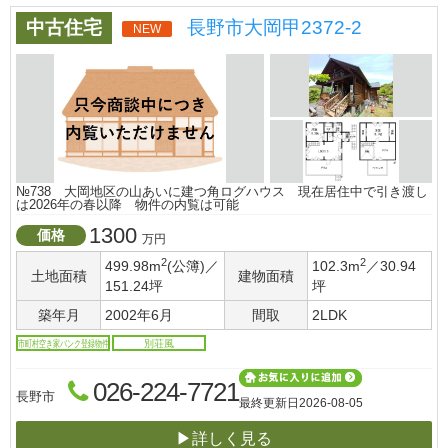
中古住宅
長野市大岡甲2372-2
NEW
№738 大岡地区の山あいに建つ角ログハウス 現在居住中で引き渡し
は2026年の春以降 物件の内覧は可能
1300
価格
万円
2
2
499.98m
(公簿)／
102.3m
／30.94
土地面積
建物面積
151.24坪
坪
築年月
2002年6月
間取
2LDK
市町村空き家バンク登録物件
別荘風
026-224-7721
長野市
最終更新日
2026-08-05
▶詳しく見る