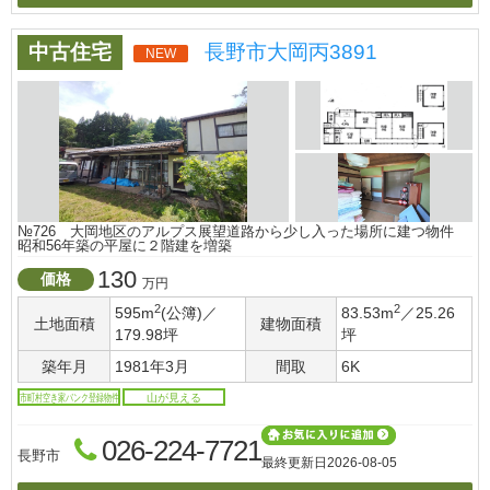
中古住宅
長野市大岡丙3891
NEW
№726 大岡地区のアルプス展望道路から少し入った場所に建つ物件
昭和56年築の平屋に２階建を増築
130
価格
万円
2
2
595m
(公簿)／
83.53m
／25.26
土地面積
建物面積
179.98坪
坪
築年月
1981年3月
間取
6K
市町村空き家バンク登録物件
山が見える
026-224-7721
長野市
最終更新日
2026-08-05