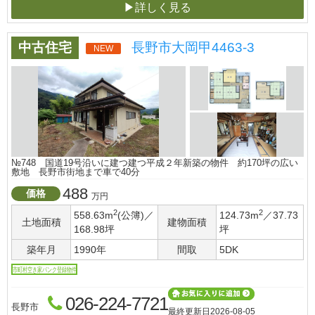
▶詳しく見る
中古住宅
長野市大岡甲4463-3
NEW
№748 国道19号沿いに建つ建つ平成２年新築の物件 約170坪の広い
敷地 長野市街地まで車で40分
488
価格
万円
2
2
558.63m
(公簿)／
124.73m
／37.73
土地面積
建物面積
168.98坪
坪
築年月
1990年
間取
5DK
市町村空き家バンク登録物件
026-224-7721
長野市
最終更新日
2026-08-05