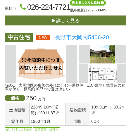
026-224-7721
長野市
最終更新日
2026-08-05
▶詳しく見る
中古住宅
長野市大岡丙5406-20
NEW
№851 大岡地区の集落の外れに佇む平屋物件 広い敷地と鉄骨造の倉
庫が付く 標高約1037ｍで夏は涼しい
250
価格
万円
2
2
22849.16m
(公
109.91m
／33.24
土地面積
建物面積
簿)／6911.87坪
坪
築年月
1960年1月
間取
6DK
市町村空き家バンク登録物件
家庭菜園・畑付き