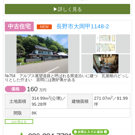
▶詳しく見る
中古住宅
長野市大岡甲1148-2
NEW
№754 アルプス展望道路と呼ばれる県道沿いに建つ 瓦屋根のどっし
りとした佇まい 居間には囲炉裏がある
160
価格
万円
2
2
314.99m
(公簿)／
271.07m
／81.99
土地面積
建物面積
95.28坪
坪
間取
8K
山が見える