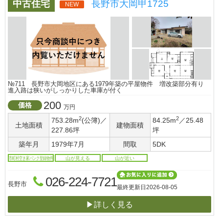
中古住宅
長野市大岡甲1725
NEW
№711 長野市大岡地区にある1979年築の平屋物件 増改築部分有り
進入路は狭いがしっかりした車庫が付く
200
価格
万円
2
2
753.28m
(公簿)／
84.25m
／25.48
土地面積
建物面積
227.86坪
坪
築年月
1979年7月
間取
5DK
市町村空き家バンク登録物件
山が見える
山が近い
026-224-7721
長野市
最終更新日
2026-08-05
▶詳しく見る