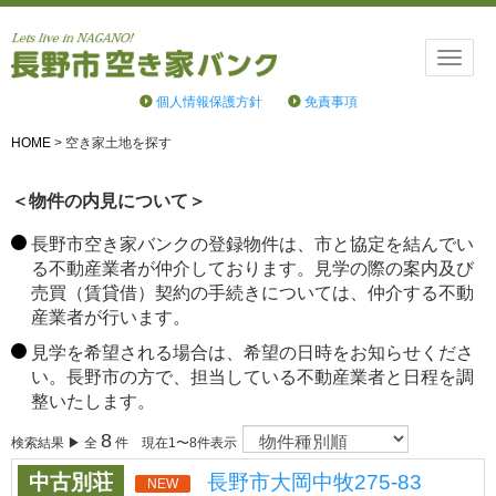
Toggle
naviga
個人情報保護方針
免責事項
HOME
>
空き家土地を探す
＜物件の内見について＞
長野市空き家バンクの登録物件は、市と協定を結んでい
る不動産業者が仲介しております。見学の際の案内及び
売買（賃貸借）契約の手続きについては、仲介する不動
産業者が行います。
見学を希望される場合は、希望の日時をお知らせくださ
い。長野市の方で、担当している不動産業者と日程を調
整いたします。
8
検索結果 ▶ 全
件 現在1〜8件表示
中古別荘
長野市大岡中牧275-83
NEW