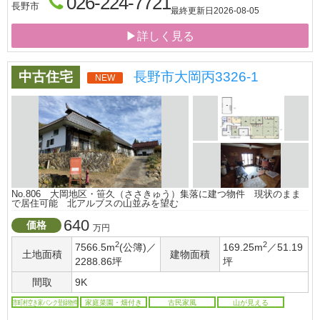
026-224-7721
長野市
最終更新日
2026-08-05
▶詳しく見る
中古住宅
長野市大岡丙3326-1
NEW
No.806 大岡地区・笹久（ささきゅう）集落に建つ物件 現状のまま
で居住可能 北アルブスの山並みを望む
640
価格
万円
2
2
7566.5m
(公簿)／
169.25m
／51.19
土地面積
建物面積
2288.86坪
坪
間取
9K
市町村空き家バンク登録物件
家庭菜園・畑付き
古民家風
山が見える