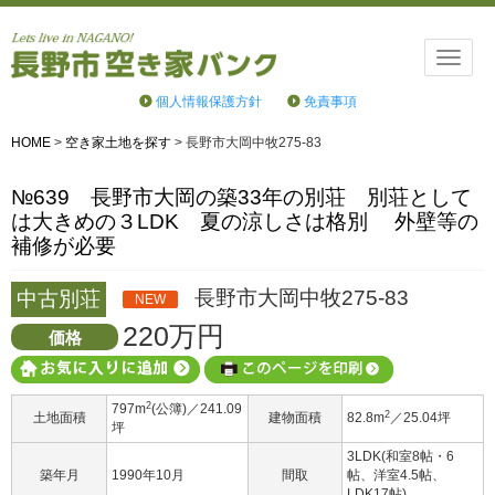
Toggle
naviga
個人情報保護方針
免責事項
HOME
>
空き家土地を探す
>
長野市大岡中牧275-83
№639 長野市大岡の築33年の別荘 別荘として
は大きめの３LDK 夏の涼しさは格別 外壁等の
補修が必要
長野市大岡中牧275-83
中古別荘
NEW
220万円
価格
2
797m
(公簿)／241.09
2
土地面積
建物面積
82.8m
／25.04坪
坪
3LDK(和室8帖・6
築年月
1990年10月
間取
帖、洋室4.5帖、
LDK17帖)