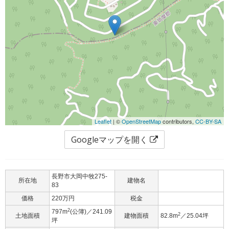
Leaflet
| ©
OpenStreetMap
contributors,
CC-BY-SA
Googleマップを開く
長野市大岡中牧275-
所在地
建物名
83
価格
220万円
税金
2
797m
(公簿)／241.09
2
土地面積
建物面積
82.8m
／25.04坪
坪