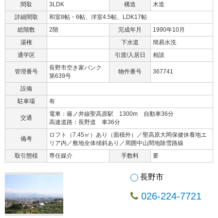
間取
3LDK
構造
木造
詳細間取
和室8帖・6帖、洋室4.5帖、LDK17帖
総階数
2階
完成年月
1990年10月
湯権
下水道
簡易水洗
通学区
引渡/入居日
相談
長野市空き家バンク
管理番号
物件番号
367741
第639号
設備
駐車場
有
電車：篠ノ井線聖高原駅 1300m 自動車36分
交通
高速道路：長野道 車36分
ロフト（7.45㎡）あり（面積外）／聖高原大岡保健休養地エ
備考
リア内／敷地全体傾斜あり／周囲中山間地除雪路線
取引態様
専任媒介
手数料
要
長野市
026-224-7721