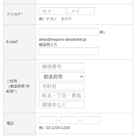
フリガナ
*
例）ナガノ タロウ
例）
akiya@nagano-akiyabank.jp
E-mail
*
確認用入力
ご住所
（都道府県
*
市
町村
*
）
-
-
電話
例）03-1234-1234