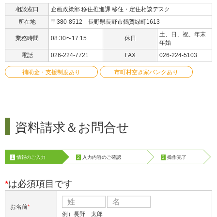
相談窓口
企画政策部 移住推進課 移住・定住相談デスク
所在地
〒380-8512 長野県長野市鶴賀緑町1613
土、日、祝、年末
業務時間
08:30〜17:15
休日
年始
電話
026-224-7721
FAX
026-224-5103
補助金・支援制度あり
市町村空き家バンクあり
資料請求＆お問合せ
1
情報のご入力
2
入力内容のご確認
3
操作完了
*
は必須項目です
お名前
*
例）長野 太郎