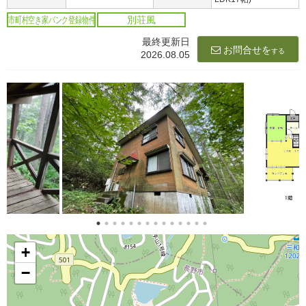
市町村空き家バンク登録物件
別荘風
最終更新日
お問合せを
する
2026.08.05
+
−